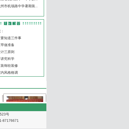
州市机场路中学暑期装...
识：
定要知道三件事
宜早做准备
设计三原则
要讲究科学
重装饰轻装修
室内风格格调
523号
87176671
阶梯教室
阶梯教室
学校前门