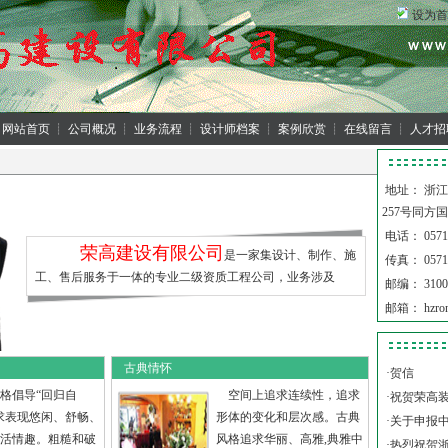
设为首
网站首页
┊
公司概况
┊
业务流程
┊
设计师档案
┊
案例欣赏
┊
在线留言
┊
人才招
地址： 浙
257号同方国
电话： 0571-
荣高建设
有限公司
是一家集设计、制作、施
传真： 0571-
工、售后服务于一体的专业二级资质工程公司，业务涉及
邮编： 3100
邮箱： hzron
古典情怀
·
贺信
格倡导“回归自
空间上追求连续性，追求
·
祝贺荣高
求表现悠闲、舒畅、
形体的变化和层次感。古典
·
关于申报
活情趣。粗糙和破
风格追求华丽、高雅,典雅中
·
热烈祝贺浙