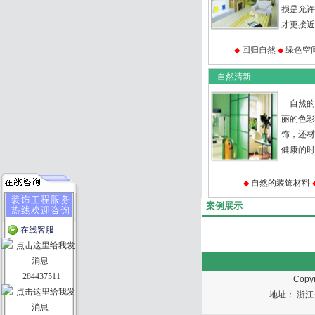
损是允许
才更接近自然
回归自然
绿色空
◆
◆
自然清新
自然的
丽的色彩
饰，还材
健康的时尚
自然的装饰材料
◆
案例展示
在线客服
284437511
Copyr
地址： 浙江省