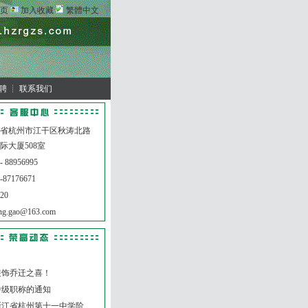
页
加入收藏
繁體中文
聘
┊
联系我们
江省杭州市江干区秋涛北路
际大厦508室
 88956995
87176671
20
g.gao@163.com
装饰乔迁之喜！
中级职称的通知
江省杭州第十一中学阶...