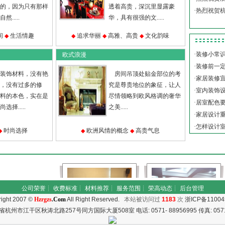
的，因为只有那样
透着高贵，深沉里显露豪
·
热烈祝贺杭
.....
华，具有很强的文.....
间
生活情趣
追求华丽
高雅、高贵
文化韵味
◆
◆
◆
◆
·
装修小常
欧式浪漫
·
装修前一
装饰材料，没有艳
房间吊顶处贴金部位的考
·
家居装修
，没有过多的修
究是尊贵地位的象征，让人
·
室内装饰
料的本色，实在是
尽情领略到欧风格调的奢华
·
居室配色
选择.....
之美.....
·
家居设计
·
怎样设计
时尚选择
欧洲风情的概念
高贵气息
◆
◆
◆
公司荣誉
┊
收费标准
┊
材料推荐
┊
服务范围
┊
荣高动态
┊
后台管理
ight 2007 ©
Hzrgzs
.Com
All Right Reserved.
本站被访问过
1183
次
浙ICP备11004
杭州市江干区秋涛北路257号同方国际大厦508室 电话: 0571- 88956995 传真: 0571-
多功能厅
多功能厅