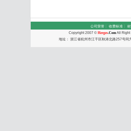
公司荣誉
┊
收费标准
┊
材
Copyright 2007 ©
Hzrgzs
.Com
All Righ
地址： 浙江省杭州市江干区秋涛北路257号同方国际大厦50