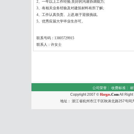
2、一年以上工作经验,良好的沟通协调能力;
3、有相关业务经验及对建筑材料有所了解;
4、工作认真负责、上进,敢于迎接挑战。
5、优秀应届大学毕业生亦可。
联系号码：13805729915
联系人：许女士
公司荣誉
┊
收费标准
┊
材
Copyright 2007 ©
Hzrgzs
.Com
All Righ
地址： 浙江省杭州市江干区秋涛北路257号同方国际大厦50