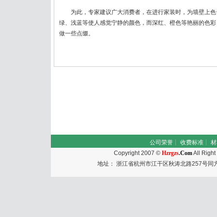
为此，专家建议广大消费者，在进行家装时，为墙壁上色
绿、浅蓝等使人感觉宁静的颜色，而深红、橙色等艳丽的色彩
做一些点缀。
公司荣誉
┊
收费标准
┊
材
Copyright 2007 ©
Hzrgzs
.Com
All Righ
地址： 浙江省杭州市江干区秋涛北路257号同方国际大厦50