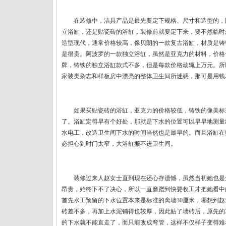
在装修中，洁具产品是最先要定下规格、尺寸和造型的，
立浴缸，还是贴瓷砖的浴缸，装修前就要定下来，要不然临时
造型现代，通常价格较高，像贝朗的一款复古浴缸，材质是铸铁
是很贵。阿波罗的一款独立浴缸，虽然是亚克力的材料，价格
牌，铸铁的独立浴缸款式不多，但是每款价格动辄上万元。所
家装类杂志和样板房中漂亮的整体卫生间所迷惑，那可是用钱
如果买贴瓷砖的浴缸，亚克力的价格较低，铸铁的像美标
了。浴缸定得早有个好处，那就是下水的位置可以早早地测量
水电工，改造卫生间下水的时间当然也是最早的。而且浴缸在
必担心到时门太窄，大浴缸搬不进卫生间。
装修过来人赵女士直到现在还心存遗憾，虽然当初她也是
昂贵，始终下不了决心，所以一直磨蹭到快要收工才把她看中
首先水工预留的下水位置本来是标准的离墙30厘米，哪想到
砖差不多，再加上水泥铺得也较厚，因此贴了墙砖后，原先的3
的下水就不能直走了，而只能改成弯管，这样不仅样子变得难