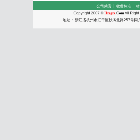
公司荣誉
┊
收费标准
┊
材
Copyright 2007 ©
Hzrgzs
.Com
All Righ
地址： 浙江省杭州市江干区秋涛北路257号同方国际大厦50