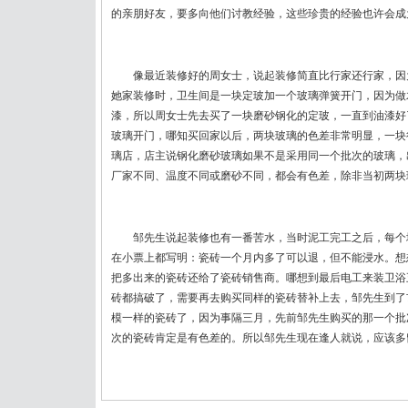
的亲朋好友，要多向他们讨教经验，这些珍贵的经验也许会成
像最近装修好的周女士，说起装修简直比行家还行家，因
她家装修时，卫生间是一块定玻加一个玻璃弹簧开门，因为做
漆，所以周女士先去买了一块磨砂钢化的定玻，一直到油漆好
玻璃开门，哪知买回家以后，两块玻璃的色差非常明显，一块
璃店，店主说钢化磨砂玻璃如果不是采用同一个批次的玻璃，
厂家不同、温度不同或磨砂不同，都会有色差，除非当初两块
邹先生说起装修也有一番苦水，当时泥工完工之后，每个
在小票上都写明：瓷砖一个月内多了可以退，但不能浸水。想
把多出来的瓷砖还给了瓷砖销售商。哪想到最后电工来装卫浴
砖都搞破了，需要再去购买同样的瓷砖替补上去，邹先生到了
模一样的瓷砖了，因为事隔三月，先前邹先生购买的那一个批
次的瓷砖肯定是有色差的。所以邹先生现在逢人就说，应该多