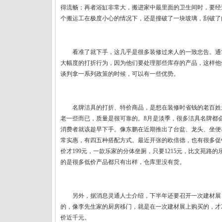
得流畅；再者浴缸非常大，搬进家中最里面的卫生间时，要经
个搬运工在极度小心的情况下，还是撞破了一块玻璃，刮破了
看准了就下手，这几乎是很多装修过来人的一致忠告。通
大幅度的打折行为，因为他们要处理那些库存的产品，这样他
谈判拿一系列政策的时候，可以有一些优势。
名牌洁具的打折、特价商品，是想在装修时省钱的老百姓
老一些而已，质量是很可靠的。8月是淡季，很多洁具名牌都
消费者就该趁早下手。像东鹏在近期推出了台盆、龙头、坐便器
常实惠，有四五种搭配方式。最近开张的欧倍德，也有很多促销
价才199元，一款乐家的分体坐厕，只要1215元，比文苑路的
的是很多低价产品都只有出样，仓库里没有货。
另外，据消息灵通人士介绍，下半年还要召开一次建材展
的，像李先生家的厨房移门，就是在一次建材展上购买的，才2
价近千元。