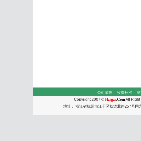
公司荣誉
┊
收费标准
┊
材
Copyright 2007 ©
Hzrgzs
.Com
All Righ
地址： 浙江省杭州市江干区秋涛北路257号同方国际大厦50